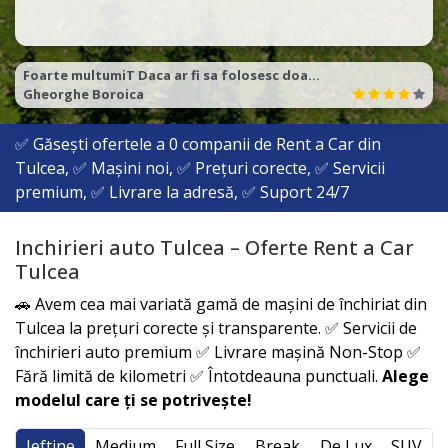
Foarte multumiT Daca ar fi sa folosesc doat un cuvint acela ar fi EXCELENT. la toate capitolele!
Gheorghe Boroica
✅ Găsești ofertele a
0
companii de Rent a Car din
Tulcea, ✅ Mașini noi, ✅ Prețuri corecte, ✅ Servicii
premium, ✅ Livrare la adresă, ✅ Suport 24/7
Inchirieri auto Tulcea – Oferte Rent a Car
Tulcea
🚗 Avem cea mai variată gamă de mașini de închiriat din
Tulcea
la prețuri corecte și transparente. ✅ Servicii de
închirieri auto premium ✅ Livrare mașină Non-Stop ✅
Fără limită de kilometri ✅ Întotdeauna punctuali.
Alege
modelul care ți se potrivește!
Ieftine
Medium
Full Size
Break
De Lux
SUV