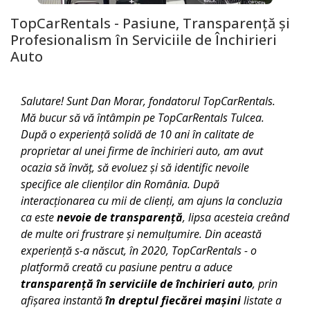
TopCarRentals - Pasiune, Transparență și
Profesionalism în Serviciile de Închirieri
Auto
Salutare! Sunt Dan Morar, fondatorul TopCarRentals.
Mă bucur să vă întâmpin pe TopCarRentals
Tulcea
.
După o experiență solidă de 10 ani în calitate de
proprietar al unei firme de închirieri auto, am avut
ocazia să învăț, să evoluez și să identific nevoile
specifice ale clienților din România. După
interacționarea cu mii de clienți, am ajuns la concluzia
ca este
nevoie de transparență
, lipsa acesteia creând
de multe ori frustrare și nemulțumire. Din această
experiență s-a născut, în 2020, TopCarRentals - o
platformă creată cu pasiune pentru a aduce
transparență în serviciile de închirieri auto
, prin
afișarea instantă
în dreptul fiecărei mașini
listate a