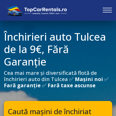
Închirieri auto
Tulcea
de la 9€, Fără
Garanție
Cea mai mare și diversificată flotă de
închirieri auto din
Tulcea
✅
Mașini noi
✅
Fară garanție
✅
Fară taxe ascunse
Caută mașini de închiriat