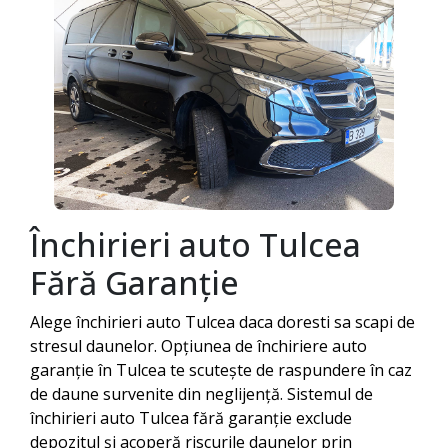
Închirieri auto
Tulcea
Fără Garanție
Alege închirieri auto
Tulcea
daca doresti sa scapi de
stresul daunelor. Opțiunea de închiriere auto
garanție în
Tulcea
te scutește de raspundere în caz
de daune survenite din neglijență. Sistemul de
închirieri auto
Tulcea
fără garanție exclude
depozitul și acoperă riscurile daunelor prin