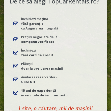
De ce sa alegi TopCarRentals.ro?
Închiriezi mașina
fără garanție
cu Asigurarea Integrală
Prețuri negociate de la
companii verificate
Închiriezi
fără card de credit
Plătești
doar la preluarea mașinii
Anularea rezervarilor -
GRATUIT
15 ani de experiență
în serviciile de închirieri auto