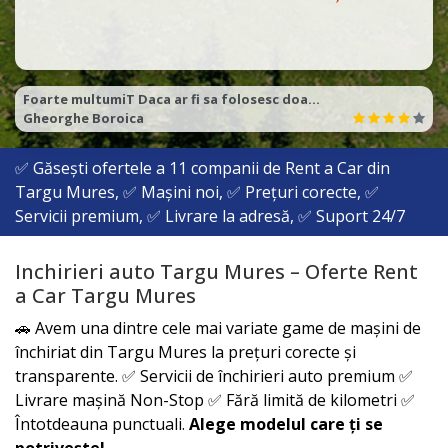
Raport calitate pret excelent
Catalin
✅ Găsești ofertele a
11
companii de Rent a Car din
Targu Mures, ✅ Mașini noi, ✅ Prețuri corecte, ✅
Servicii premium, ✅ Livrare la adresă, ✅ Suport 24/7
Inchirieri auto Targu Mures – Oferte Rent
a Car Targu Mures
🚗 Avem una dintre cele mai variate game de mașini de
închiriat din
Targu Mures
la prețuri corecte și
transparente. ✅ Servicii de închirieri auto premium ✅
Livrare mașină Non-Stop ✅ Fără limită de kilometri ✅
Întotdeauna punctuali.
Alege modelul care ți se
potrivește!