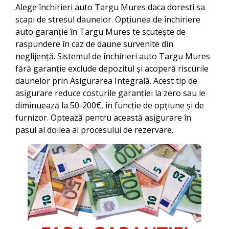
Alege închirieri auto
Targu Mures
daca doresti sa
scapi de stresul daunelor. Opțiunea de închiriere
auto garanție în
Targu Mures
te scutește de
raspundere în caz de daune survenite din
neglijență. Sistemul de închirieri auto
Targu Mures
fără garanție exclude depozitul și acoperă riscurile
daunelor prin Asigurarea Integrală. Acest tip de
asigurare reduce costurile garanției la zero sau le
diminuează la 50-200€, în funcție de opțiune și de
furnizor. Optează pentru această asigurare în
pasul al doilea al procesului de rezervare.