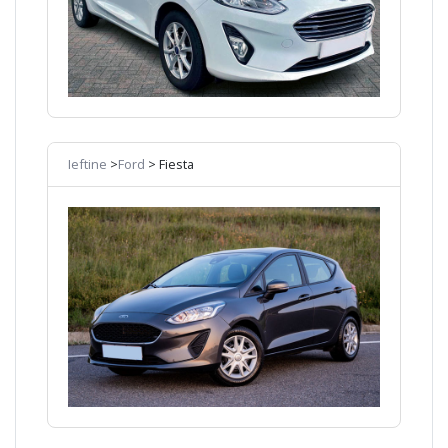
Ieftine
>
Ford
> Fiesta