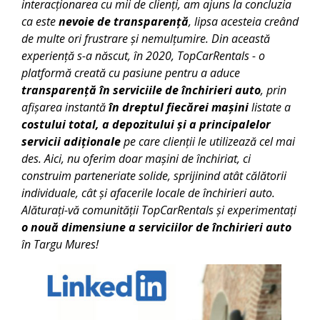
interacționarea cu mii de clienți, am ajuns la concluzia
ca este
nevoie de transparență
, lipsa acesteia creând
de multe ori frustrare și nemulțumire. Din această
experiență s-a născut, în 2020, TopCarRentals - o
platformă creată cu pasiune pentru a aduce
transparență în serviciile de închirieri auto
, prin
afișarea instantă
în dreptul fiecărei mașini
listate a
costului total, a depozitului și a principalelor
servicii adiționale
pe care clienții le utilizează cel mai
des. Aici, nu oferim doar mașini de închiriat, ci
construim parteneriate solide, sprijinind atât călătorii
individuale, cât și afacerile locale de închirieri auto.
Alăturați-vă comunității TopCarRentals și experimentați
o nouă dimensiune a serviciilor de închirieri auto
în
Targu Mures
!