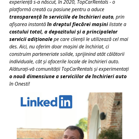
experiență s-a născut, în 2020, TopCarRentals - o
platformă creată cu pasiune pentru a aduce
transparență în serviciile de închirieri auto
, prin
afișarea instantă
în dreptul fiecărei mașini
listate a
costului total, a depozitului și a principalelor
servicii adiționale
pe care clienții le utilizează cel mai
des. Aici, nu oferim doar mașini de închiriat, ci
construim parteneriate solide, sprijinind atât călătorii
individuale, cât și afacerile locale de închirieri auto.
Alăturați-vă comunității TopCarRentals și experimentați
o nouă dimensiune a serviciilor de închirieri auto
în
Onesti
!