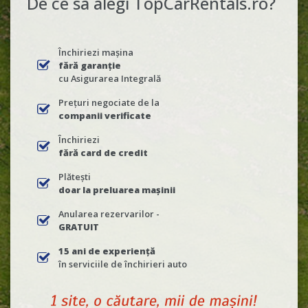
De ce sa alegi TopCarRentals.ro?
Închiriezi mașina
fără garanție
cu Asigurarea Integrală
Prețuri negociate de la
companii verificate
Închiriezi
fără card de credit
Plătești
doar la preluarea mașinii
Anularea rezervarilor -
GRATUIT
15 ani de experiență
în serviciile de închirieri auto