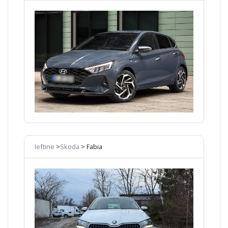
Ieftine
>
Skoda
> Fabia