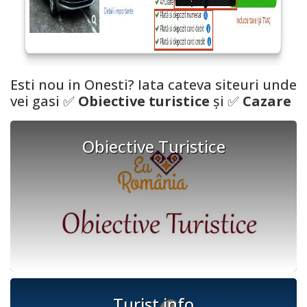
Esti nou in
Onesti
? Iata cateva siteuri unde
vei gasi ✅
Obiective turistice
și ✅
Cazare
Obiective Turistice
Turist info