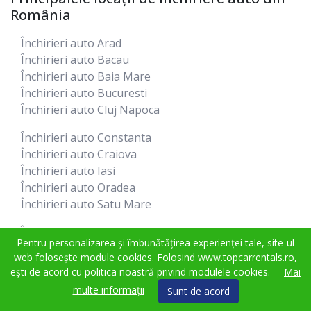
România
Închirieri auto Arad
Închirieri auto Bacau
Închirieri auto Baia Mare
Închirieri auto Bucuresti
Închirieri auto Cluj Napoca
Închirieri auto Constanta
Închirieri auto Craiova
Închirieri auto Iasi
Închirieri auto Oradea
Închirieri auto Satu Mare
Închirieri auto Sibiu
Pentru personalizarea și îmbunătățirea experienței tale, site-ul
Închirieri auto Suceava
web folosește module cookies. Folosind
www.topcarrentals.ro
,
Închirieri auto Targu Mures
ești de acord cu politica noastră privind modulele cookies.
Mai
Închirieri auto Timisoara
multe informații
Sunt de acord