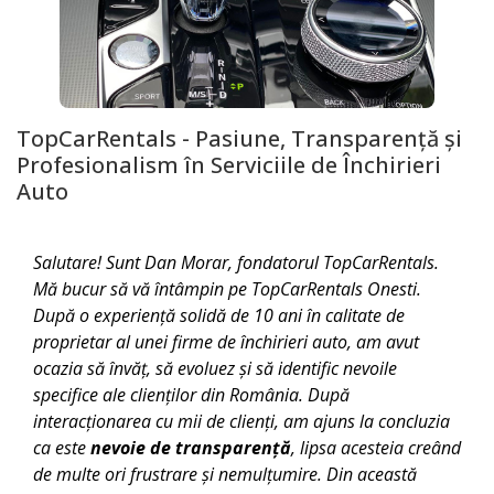
TopCarRentals - Pasiune, Transparență și
Profesionalism în Serviciile de Închirieri
Auto
Salutare! Sunt Dan Morar, fondatorul TopCarRentals.
Mă bucur să vă întâmpin pe TopCarRentals
Onesti
.
După o experiență solidă de 10 ani în calitate de
proprietar al unei firme de închirieri auto, am avut
ocazia să învăț, să evoluez și să identific nevoile
specifice ale clienților din România. După
interacționarea cu mii de clienți, am ajuns la concluzia
ca este
nevoie de transparență
, lipsa acesteia creând
de multe ori frustrare și nemulțumire. Din această