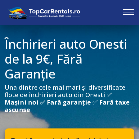
Închirieri auto
Onesti
de la 9€, Fără
Garanție
Una dintre cele mai mari și diversificate
flote de închirieri auto din
Onesti
✅
Mașini noi
✅
Fară garanție
✅
Fară taxe
ascunse