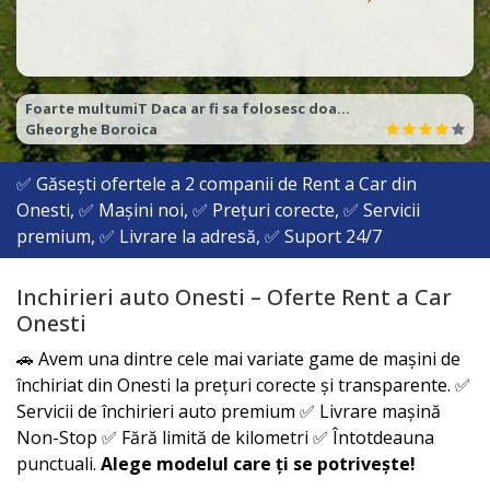
Raport calitate pret excelent
Catalin
✅ Găsești ofertele a
2
companii de Rent a Car din
Onesti, ✅ Mașini noi, ✅ Prețuri corecte, ✅ Servicii
premium, ✅ Livrare la adresă, ✅ Suport 24/7
Inchirieri auto Onesti – Oferte Rent a Car
Onesti
🚗 Avem una dintre cele mai variate game de mașini de
închiriat din
Onesti
la prețuri corecte și transparente. ✅
Servicii de închirieri auto premium ✅ Livrare mașină
Non-Stop ✅ Fără limită de kilometri ✅ Întotdeauna
punctuali.
Alege modelul care ți se potrivește!