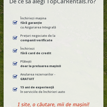
De ce sa alegi TopCarRentals.ro?
Închiriezi mașina
fără garanție
cu Asigurarea Integrală
Prețuri negociate de la
companii verificate
Închiriezi
fără card de credit
Plătești
doar la preluarea mașinii
Anularea rezervarilor -
GRATUIT
15 ani de experiență
în serviciile de închirieri auto