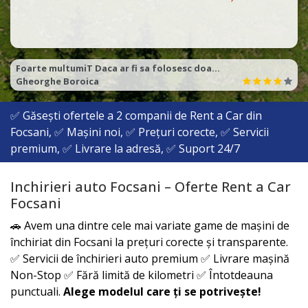
Raport calitate pret excelent
Catalin
✅ Găsești ofertele a
2
companii de Rent a Car din
Focsani, ✅ Mașini noi, ✅ Prețuri corecte, ✅ Servicii
premium, ✅ Livrare la adresă, ✅ Suport 24/7
Inchirieri auto Focsani – Oferte Rent a Car
Focsani
🚗 Avem una dintre cele mai variate game de mașini de
închiriat din
Focsani
la prețuri corecte și transparente.
✅ Servicii de închirieri auto premium ✅ Livrare mașină
Non-Stop ✅ Fără limită de kilometri ✅ Întotdeauna
punctuali.
Alege modelul care ți se potrivește!