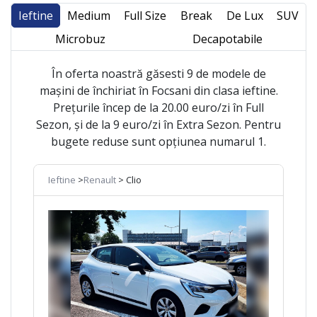
Ieftine
Medium
Full Size
Break
De Lux
SUV
Microbuz
Decapotabile
În oferta noastră găsesti 9 de modele de
mașini de închiriat în Focsani din clasa ieftine.
Prețurile încep de la 20.00 euro/zi în Full
Sezon, și de la 9 euro/zi în Extra Sezon. Pentru
bugete reduse sunt opțiunea numarul 1.
Ieftine
>
Renault
> Clio