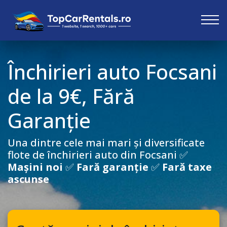
Închirieri auto
Focsani
de la 9€, Fără
Garanție
Una dintre cele mai mari și diversificate
flote de închirieri auto din
Focsani
✅
Mașini noi
✅
Fară garanție
✅
Fară taxe
ascunse