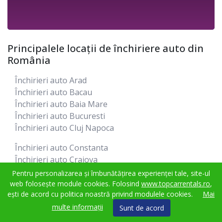
Principalele locații de închiriere auto din
România
Închirieri auto Arad
Închirieri auto Bacau
Închirieri auto Baia Mare
Închirieri auto Bucuresti
Închirieri auto Cluj Napoca
Închirieri auto Constanta
Închirieri auto Craiova
Închirieri auto Iasi
Pentru personalizarea și îmbunătățirea experienței tale, site-ul
Închirieri auto Oradea
web folosește module cookies. Folosind
www.topcarrentals.ro
,
ești de acord cu politica noastră privind modulele cookies.
Mai
Închirieri auto Satu Mare
multe informații
Sunt de acord
Închirieri auto Sibiu