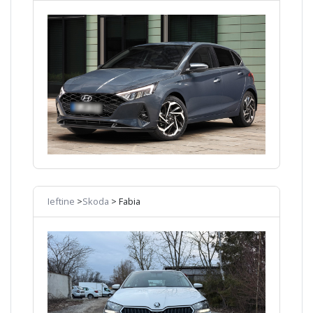
Ieftine
>
Skoda
> Fabia