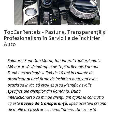
TopCarRentals - Pasiune, Transparență și
Profesionalism în Serviciile de Închirieri
Auto
Salutare! Sunt Dan Morar, fondatorul TopCarRentals.
Mă bucur să vă întâmpin pe TopCarRentals
Focsani
.
După o experiență solidă de 10 ani în calitate de
proprietar al unei firme de închirieri auto, am avut
ocazia să învăț, să evoluez și să identific nevoile
specifice ale clienților din România. După
interacționarea cu mii de clienți, am ajuns la concluzia
ca este
nevoie de transparență
, lipsa acesteia creând
de multe ori frustrare și nemulțumire. Din această