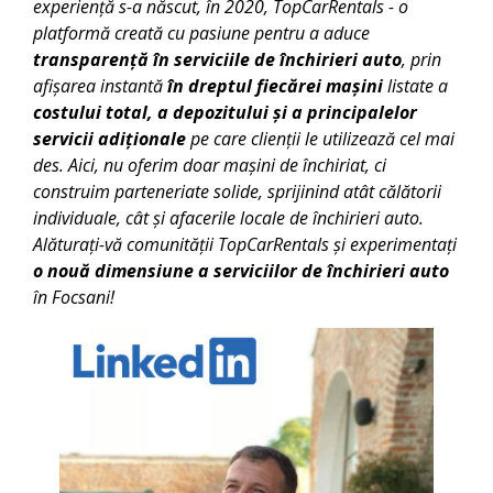
experiență s-a născut, în 2020, TopCarRentals - o
platformă creată cu pasiune pentru a aduce
transparență în serviciile de închirieri auto
, prin
afișarea instantă
în dreptul fiecărei mașini
listate a
costului total, a depozitului și a principalelor
servicii adiționale
pe care clienții le utilizează cel mai
des. Aici, nu oferim doar mașini de închiriat, ci
construim parteneriate solide, sprijinind atât călătorii
individuale, cât și afacerile locale de închirieri auto.
Alăturați-vă comunității TopCarRentals și experimentați
o nouă dimensiune a serviciilor de închirieri auto
în
Focsani
!