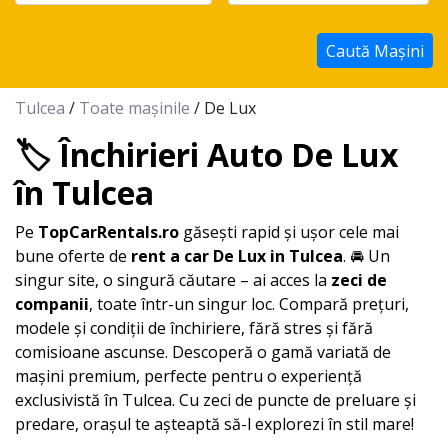
Caută Mașini
Tulcea
/
Toate mașinile
/ De Lux
🏷️ Închirieri Auto De Lux
în Tulcea
Pe
TopCarRentals.ro
găsești rapid și ușor cele mai
bune oferte de
rent a car
De Lux
in
Tulcea
. 🚘 Un
singur site, o singură căutare – ai acces la
zeci de
companii
, toate într-un singur loc. Compară prețuri,
modele și condiții de închiriere, fără stres și fără
comisioane ascunse. Descoperă o gamă variată de
mașini premium, perfecte pentru o experiență
exclusivistă în
Tulcea
. Cu zeci de puncte de preluare și
predare, orașul te așteaptă să-l explorezi în stil mare!