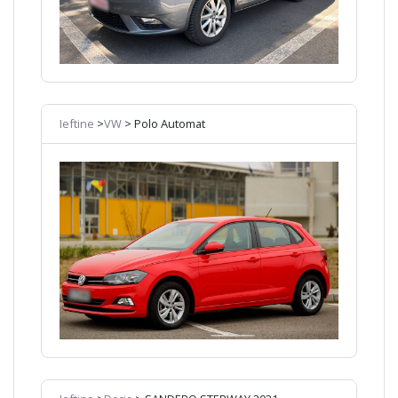
Ieftine
>
VW
> Polo Automat