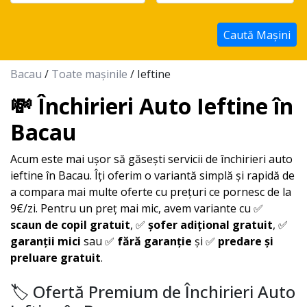
Caută Mașini
Bacau
/
Toate mașinile
/ Ieftine
💸 Închirieri Auto Ieftine în
Bacau
Acum este mai ușor să găsești servicii de închirieri auto
ieftine în
Bacau
. Îți oferim o variantă simplă și rapidă de
a compara mai multe oferte cu prețuri ce pornesc de la
9€/zi. Pentru un preț mai mic, avem variante cu ✅
scaun de copil gratuit
, ✅
șofer adițional gratuit
, ✅
garanții mici
sau ✅
fără garanție
și ✅
predare și
preluare gratuit
.
🏷️ Ofertă Premium de Închirieri Auto