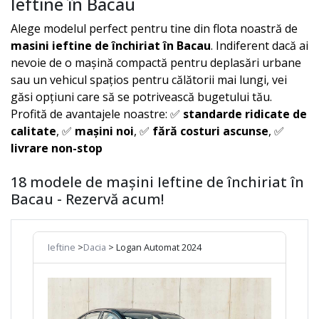
Ieftine în Bacau
Alege modelul perfect pentru tine din flota noastră de
masini ieftine de închiriat în
Bacau
. Indiferent dacă ai
nevoie de o mașină compactă pentru deplasări urbane
sau un vehicul spațios pentru călătorii mai lungi, vei
găsi opțiuni care să se potrivească bugetului tău.
Profită de avantajele noastre: ✅
standarde ridicate de
calitate
, ✅
mașini noi
, ✅
fără costuri ascunse
, ✅
livrare non-stop
18 modele de mașini Ieftine de închiriat în
Bacau - Rezervă acum!
Ieftine
>
Dacia
> Logan Automat 2024