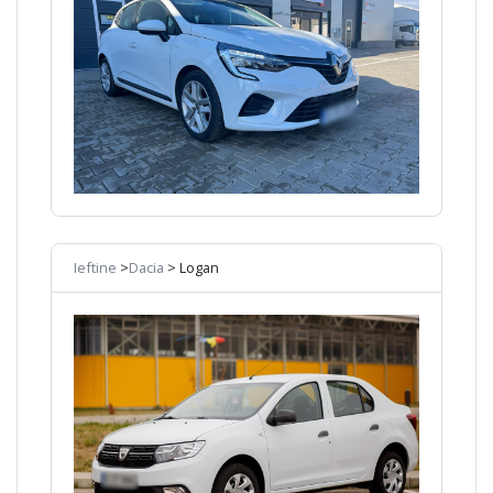
Ieftine
>
Dacia
> Logan